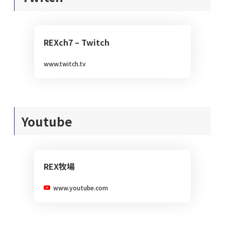
REXch7 – Twitch
www.twitch.tv
Youtube
REX牧場
www.youtube.com