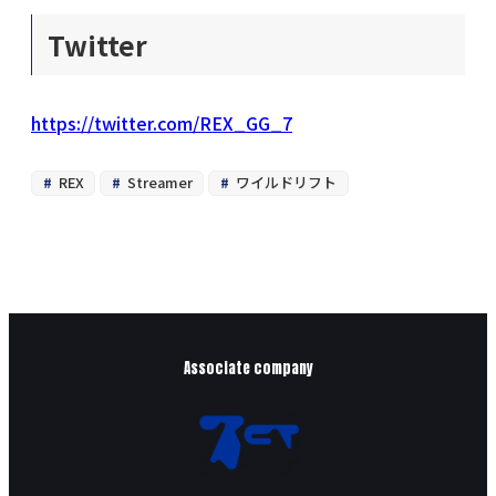
Twitter
https://twitter.com/REX_GG_7
REX
Streamer
ワイルドリフト
Associate company