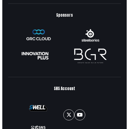
Sponsors
SNS Account
公式SNS